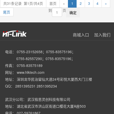
共31条记录 第1页/共4页
首页
«
1
2
3
4
»
到
页
尾页
商城入口
加入我们
电话： 0755-23152658；0755-83575196；
0755-82557290；0755-83575196；
传真： 0755-83575189
网址： www.hlktech.com
地址： 深圳龙华民治留仙大道24号彩悦大厦西大门三楼
QQ： 2851395231 2851395234
武汉分公司： 武汉极思灵创科技有限公司
地址： 湖北省武汉市洪山区街道口樱花大厦A座503
电话： 027-59761867